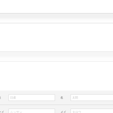
姓
名
セイ
メイ