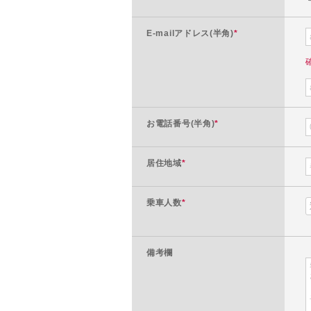
E-mailアドレス(半角)
*
お電話番号(半角)
*
居住地域
*
乗車人数
*
備考欄