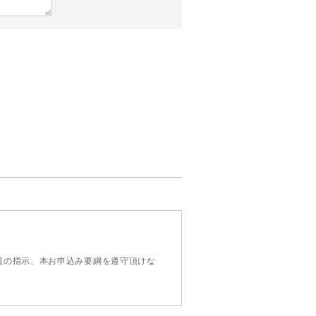
。
員の指示、本お申込み要綱を遵守頂けな