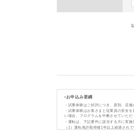
▪お申込み要綱
・試乗体験はご好評につき、原則、店舗
・試乗体験はお客さまと従業員の安全を
い場合、プログラムを中断させていただ
・運転は、下記要件に該当する方に実施
（1）運転免許取得後1年以上経過されて
（2）一般道や高速道路での運転技術に